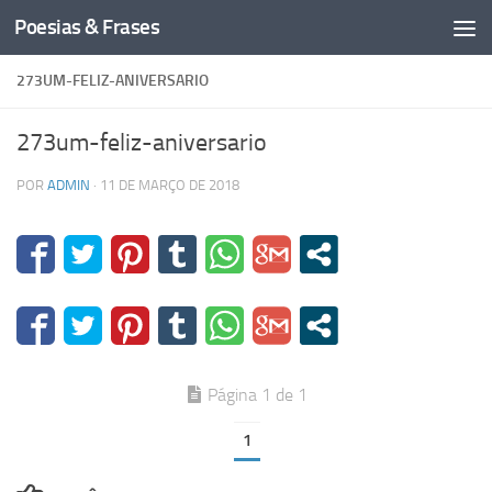
Poesias & Frases
Skip to content
273UM-FELIZ-ANIVERSARIO
273um-feliz-aniversario
POR
ADMIN
·
11 DE MARÇO DE 2018
Página 1 de 1
1