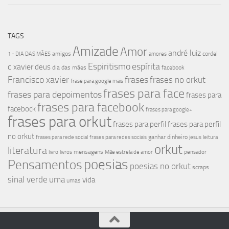
TAGS
Amizade
Amor
andré luiz
amigos
cordel
1 - DIA DAS MÃES
amores
Espiritismo
espírita
c xavier
deus
dia das mães
facebook
Francisco xavier
frases
frases no orkut
frase para google mais
frases para face
frases para depoimentos
frases para
frases para facebook
facebock
frases para google+
frases para orkut
frases para perfil
frases para perfil
no orkut
ganhar dinheiro
frases para rede social
frases para redes sociais
jesus
leitura
orkut
literatura
mensagens
livro
livros
Mãe estrela de amor
pensador
poesias
Pensamentos
poesias no orkut
scraps
sinal verde
uma
vida
umas