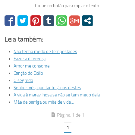
Clique no botão para copiar o texto.
Leia também:
Não tenho medo de tempestades
Fazer a diferença
Amor me consome
Canção do Exílio
O segredo
Senhor, vós, que tanto já nos destes
A vida é maravilhosa se não se tem medo dela
Mãe de barriga ou mãe de vida…
Página 1 de 1
1