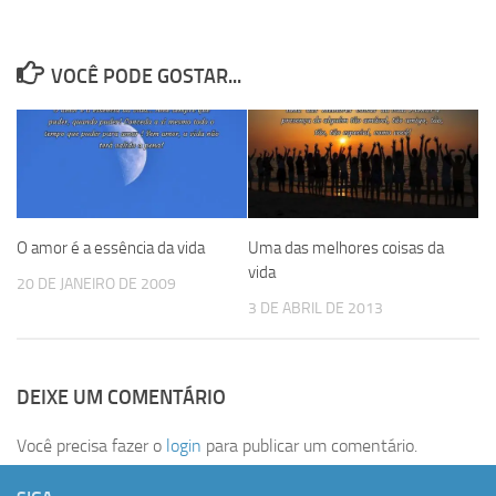
VOCÊ PODE GOSTAR...
O amor é a essência da vida
Uma das melhores coisas da
vida
20 DE JANEIRO DE 2009
3 DE ABRIL DE 2013
DEIXE UM COMENTÁRIO
Você precisa fazer o
login
para publicar um comentário.