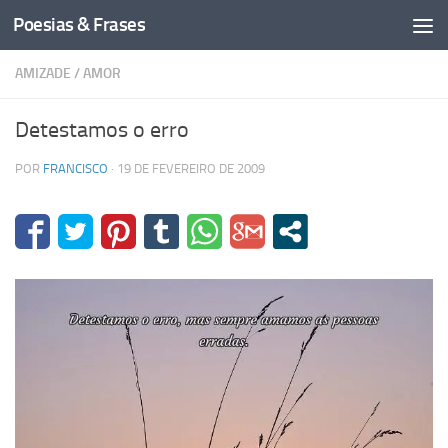
Poesias & Frases
Skip to content
AMIZADE
/
AMOR
Detestamos o erro
POR
FRANCISCO
·
19 DE FEVEREIRO DE 2009