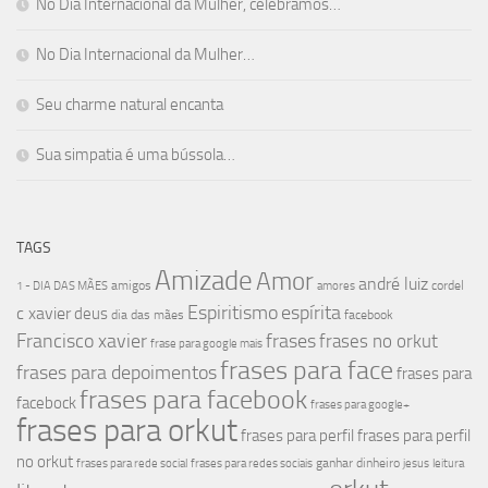
No Dia Internacional da Mulher, celebramos…
No Dia Internacional da Mulher…
Seu charme natural encanta
Sua simpatia é uma bússola…
TAGS
Amizade
Amor
andré luiz
amigos
cordel
1 - DIA DAS MÃES
amores
Espiritismo
espírita
c xavier
deus
dia das mães
facebook
Francisco xavier
frases
frases no orkut
frase para google mais
frases para face
frases para depoimentos
frases para
frases para facebook
facebock
frases para google+
frases para orkut
frases para perfil
frases para perfil
no orkut
ganhar dinheiro
frases para rede social
frases para redes sociais
jesus
leitura