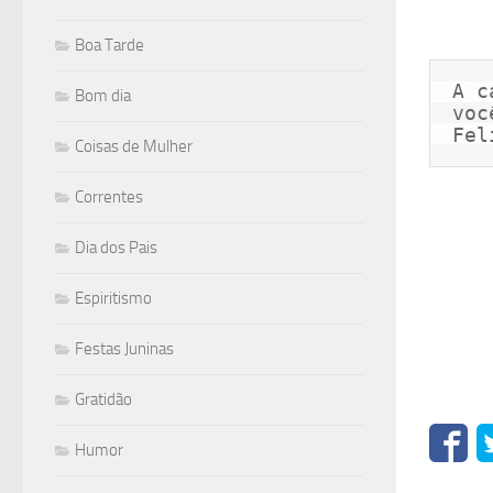
Boa Tarde
A c
Bom dia
voc
Fel
Coisas de Mulher
Correntes
Dia dos Pais
Espiritismo
Festas Juninas
Gratidão
Humor