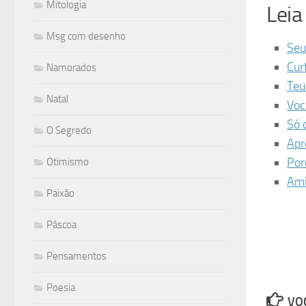
Mitologia
Lei
Msg com desenho
Seu
Cur
Namorados
Teu
Natal
Voc
Só 
O Segredo
Apr
Por
Otimismo
Ami
Paixão
Páscoa
Pensamentos
Poesia
VOC