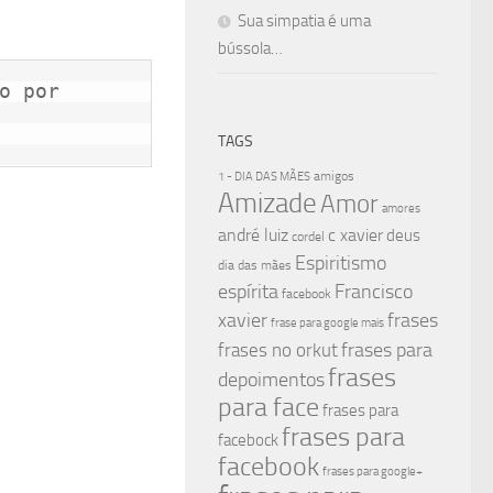
Sua simpatia é uma
bússola…
o por

TAGS
amigos
1 - DIA DAS MÃES
Amizade
Amor
amores
andré luiz
c xavier
deus
cordel
Espiritismo
dia das mães
espírita
Francisco
facebook
xavier
frases
frase para google mais
frases para
frases no orkut
frases
depoimentos
para face
frases para
frases para
facebock
facebook
frases para google+