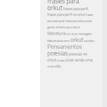
frases para
orkut
frases para perfil
frases para perfil no orkut
frases
para rede social
frases para redes sociais
ganhar dinheiro
jesus
leitura
literatura
mensagens
livro
livros
orkut
Mãe estrela de amor
pensador
Pensamentos
poesias
poesias no
sinal verde
uma
orkut
scraps
vida
umas