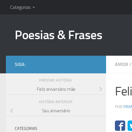
Categorias
Skip to content
Poesias & Frases
SIGA:
AMOR
/
PRÓXIMO HISTÓRIA
Fel
Feliz aniversário mãe
HISTÓRIA ANTERIOR
POR
FRA
Seu aniversário
CATEGORIAS