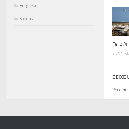
Religioso
Salmos
Feliz An
16 DE JA
DEIXE
Você pre