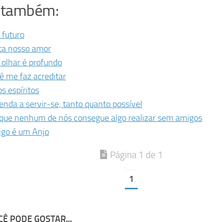
a também:
 futuro
ta nosso amor
 olhar é profundo
ê me faz acreditar
os espíritos
enda a servir-se, tanto quanto possível
que nenhum de nós consegue algo realizar sem amigos
go é um Anjo
Página 1 de 1
1
Ê PODE GOSTAR...