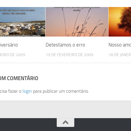
iversário
Detestamos o erro
Nosso am
NEIRO DE 2009
19 DE FEVEREIRO DE 2009
18 DE JANEI
 UM COMENTÁRIO
cisa fazer o
login
para publicar um comentário.