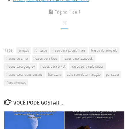
Página 1 de 1
1
Tags:
amigos
Amizade
frase para google mais
frases de amizade
frases de amor
frases para face
frases para facebook
frases para google+
frases para orkut
frases para rede social
frases para redes sociais
literatura
Lute com determinação
pensador
Pensamentos
VOCÊ PODE GOSTAR...