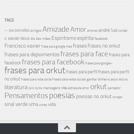
TAGS
Amizade
Amor
andré luiz
amigos
cordel
1 - DIA DAS MÃES
amores
Espiritismo
espírita
c xavier
deus
dia das mães
facebook
Francisco xavier
frases
frases no orkut
frase para google mais
frases para face
frases para depoimentos
frases para
frases para facebook
facebock
frases para google+
frases para orkut
frases para perfil
frases para perfil
no orkut
ganhar dinheiro
frases para rede social
frases para redes sociais
jesus
leitura
orkut
literatura
mensagens
livro
livros
Mãe estrela de amor
pensador
poesias
Pensamentos
poesias no orkut
scraps
sinal verde
uma
vida
umas