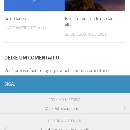
Acreditar em si
Fale em tonalidade não tão
alta
15 DE JANEIRO DE 2009
26 DE AGOSTO DE 2009
DEIXE UM COMENTÁRIO
Você precisa fazer o
login
para publicar um comentário.
SIGA:
PRÓXIMO HISTÓRIA
Mãe estrela de amor…
HISTÓRIA ANTERIOR
Parabéns pelo seu dia mãe