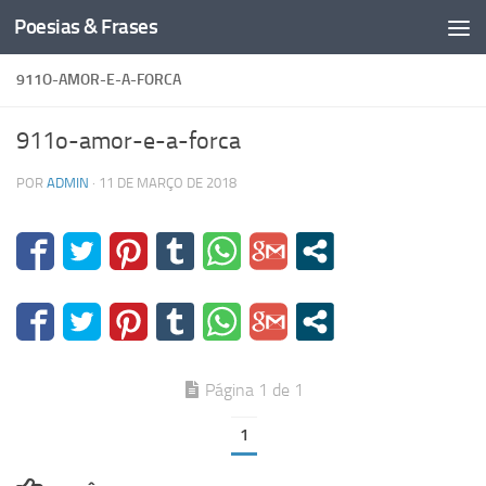
Poesias & Frases
Skip to content
911O-AMOR-E-A-FORCA
911o-amor-e-a-forca
POR
ADMIN
·
11 DE MARÇO DE 2018
Página 1 de 1
1