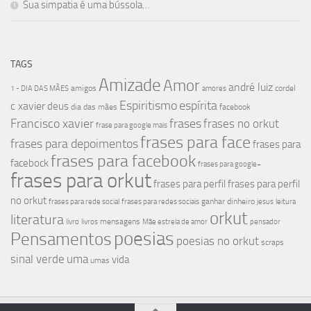
Sua simpatia é uma bússola…
TAGS
Amizade
Amor
andré luiz
amigos
cordel
1 - DIA DAS MÃES
amores
Espiritismo
espírita
c xavier
deus
dia das mães
facebook
Francisco xavier
frases
frases no orkut
frase para google mais
frases para face
frases para depoimentos
frases para
frases para facebook
facebock
frases para google+
frases para orkut
frases para perfil
frases para perfil
no orkut
ganhar dinheiro
frases para rede social
frases para redes sociais
jesus
leitura
orkut
literatura
mensagens
livro
livros
Mãe estrela de amor
pensador
poesias
Pensamentos
poesias no orkut
scraps
sinal verde
uma
vida
umas