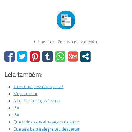
Clique no botão para copiar o texto.
Leia também:
Tu és uma pessoa especial!
Só pelo amor
A flor do sonho, alvíssima
Pai
Pai
Que todos seus atos sejam de amor!
Que seja belo e alegre teu despertar