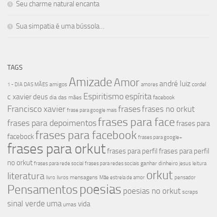
Seu charme natural encanta
Sua simpatia é uma bússola…
TAGS
Amizade
Amor
andré luiz
amigos
cordel
1 - DIA DAS MÃES
amores
Espiritismo
espírita
c xavier
deus
dia das mães
facebook
Francisco xavier
frases
frases no orkut
frase para google mais
frases para face
frases para depoimentos
frases para
frases para facebook
facebock
frases para google+
frases para orkut
frases para perfil
frases para perfil
no orkut
ganhar dinheiro
frases para rede social
frases para redes sociais
jesus
leitura
orkut
literatura
mensagens
livro
livros
Mãe estrela de amor
pensador
poesias
Pensamentos
poesias no orkut
scraps
sinal verde
uma
vida
umas