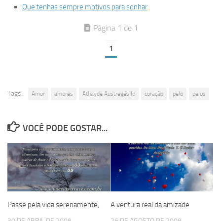
Que tenhas sempre motivos para sonhar
Página 1 de 1
1
Tags:
Amor
amores
Athayde Austregésilo
coração
pelo
pelos
VOCÊ PODE GOSTAR...
Passe pela vida serenamente,
A ventura real da amizade
30 DE ABRIL DE 2009
26 DE AGOSTO DE 2009