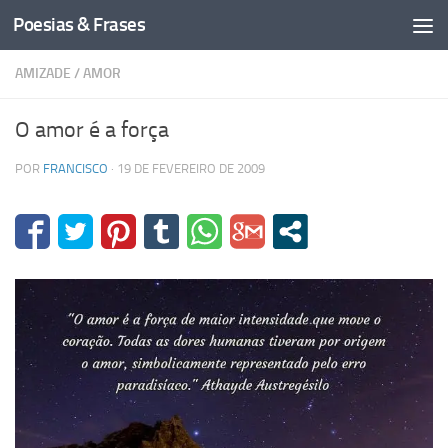
Poesias & Frases
Skip to content
AMIZADE
/
AMOR
O amor é a força
POR
FRANCISCO
·
19 DE FEVEREIRO DE 2009