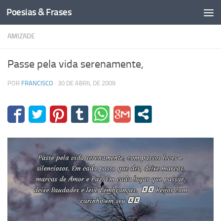
Poesias & Frases
Skip to content
AMIZADE
Passe pela vida serenamente,
POR
FRANCISCO
·
30 DE ABRIL DE 2009