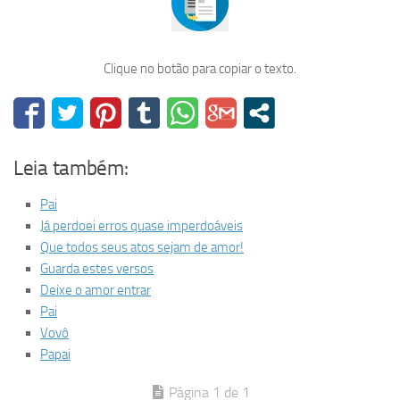
Clique no botão para copiar o texto.
Leia também:
Pai
Já perdoei erros quase imperdoáveis
Que todos seus atos sejam de amor!
Guarda estes versos
Deixe o amor entrar
Pai
Vovô
Papai
Página 1 de 1