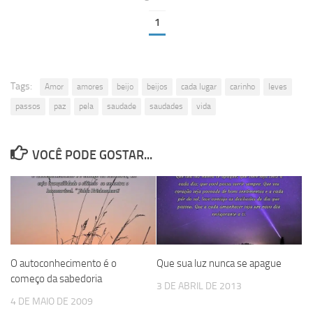
1
Tags:
Amor
amores
beijo
beijos
cada lugar
carinho
leves
passos
paz
pela
saudade
saudades
vida
VOCÊ PODE GOSTAR...
O autoconhecimento é o
Que sua luz nunca se apague
começo da sabedoria
3 DE ABRIL DE 2013
4 DE MAIO DE 2009