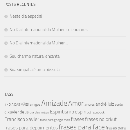
POSTS RECENTES
Neste dia especial
No Dia Internacional da Mulher, celebramos…
No Dia Internacional da Mulher…
Seu charme natural encanta
Sua simpatia é uma bússola…
TAGS
Amizade
Amor
andré luiz
amigos
cordel
1 - DIA DAS MÃES
amores
Espiritismo
espírita
c xavier
deus
dia das mães
facebook
Francisco xavier
frases
frases no orkut
frase para google mais
frases para face
frases para depoimentos
frases para