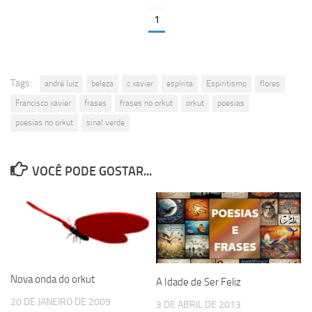
1
Tags:
andré luiz
beleza
c xavier
espírita
Espiritismo
flores
Francisco xavier
frases
frases no orkut
orkut
poesias
poesias no orkut
sinal verde
VOCÊ PODE GOSTAR...
Nova onda do orkut
A Idade de Ser Feliz
20 DE JANEIRO DE 2009
3 DE ABRIL DE 2013