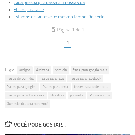
Cada pessoa que passa em nossa vida
Flores para você
Estamos distantes e ao mesmo tempo tão perto…
Página 1 de 1
1
Tags:
amigos
Amizade
bom dia
frase para google mais
frases de bom dia
frases para face
frases para facebook
frases para google+
frases para orkut
frases para rede social
frases para redes sociais
literatura
pensador
Pensamentos
Que este dia seja para você
VOCÊ PODE GOSTAR...