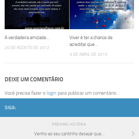
A verdadeira amizade…
Viver é ter a chance de
acreditar que…
20 DE AGOSTO DE 2012
3 DE ABRIL DE 2013
DEIXE UM COMENTÁRIO
Você precisa fazer o
login
para publicar um comentário.
SIGA:
PRÓXIMO HISTÓRIA
Venho ao seu cantinho desejar que…