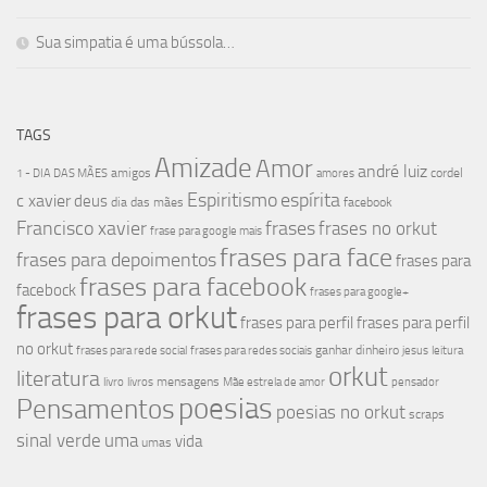
Sua simpatia é uma bússola…
TAGS
Amizade
Amor
andré luiz
amigos
cordel
1 - DIA DAS MÃES
amores
Espiritismo
espírita
c xavier
deus
dia das mães
facebook
Francisco xavier
frases
frases no orkut
frase para google mais
frases para face
frases para depoimentos
frases para
frases para facebook
facebock
frases para google+
frases para orkut
frases para perfil
frases para perfil
no orkut
ganhar dinheiro
frases para rede social
frases para redes sociais
jesus
leitura
orkut
literatura
mensagens
livro
livros
Mãe estrela de amor
pensador
poesias
Pensamentos
poesias no orkut
scraps
sinal verde
uma
vida
umas