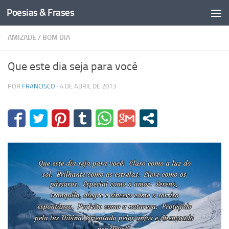
Poesias & Frases
Skip to content
AMIZADE
/
BOM DIA
Que este dia seja para você
POR
FRANCISCO
·
4 DE ABRIL DE 2013