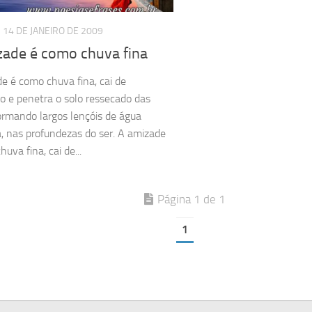
14 DE JANEIRO DE 2009
zade é como chuva fina
e é como chuva fina, cai de
 e penetra o solo ressecado das
ormando largos lençóis de água
na, nas profundezas do ser. A amizade
uva fina, cai de...
Página 1 de 1
1