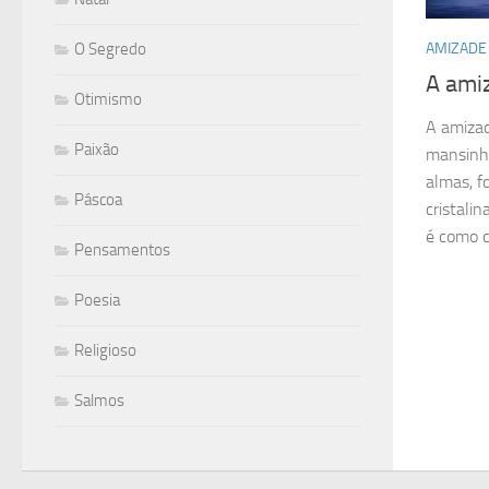
O Segredo
AMIZADE
A ami
Otimismo
A amizad
Paixão
mansinho
almas, f
Páscoa
cristali
é como ch
Pensamentos
Poesia
Religioso
Salmos