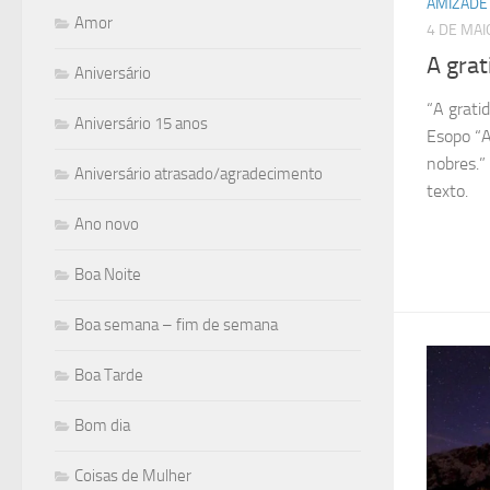
AMIZADE
Amor
4 DE MAI
A grat
Aniversário
“A grati
Aniversário 15 anos
Esopo “A
nobres.”
Aniversário atrasado/agradecimento
texto.
Ano novo
Boa Noite
Boa semana – fim de semana
Boa Tarde
Bom dia
Coisas de Mulher