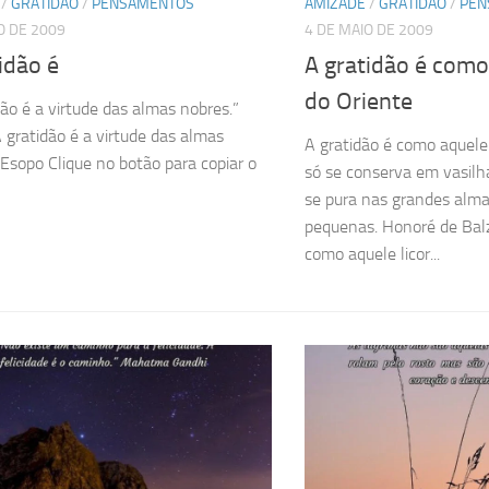
/
GRATIDÃO
/
PENSAMENTOS
AMIZADE
/
GRATIDÃO
/
PEN
O DE 2009
4 DE MAIO DE 2009
idão é
A gratidão é como 
do Oriente
dão é a virtude das almas nobres.”
 gratidão é a virtude das almas
A gratidão é como aquele 
 Esopo Clique no botão para copiar o
só se conserva em vasil
se pura nas grandes alma
pequenas. Honoré de Balz
como aquele licor...