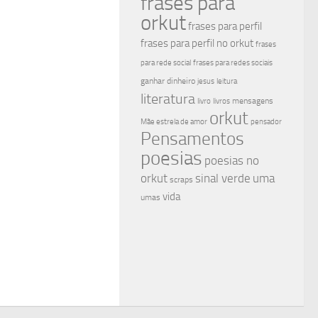
frases para
orkut
frases para perfil
frases para perfil no orkut
frases
para rede social
frases para redes sociais
ganhar dinheiro
jesus
leitura
literatura
mensagens
livro
livros
orkut
Mãe estrela de amor
pensador
Pensamentos
poesias
poesias no
sinal verde
uma
orkut
scraps
vida
umas