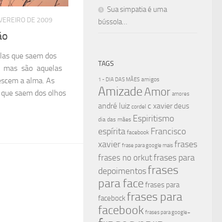
Sua simpatia é uma
VEREIRO DE 2009
bússola…
ão
elas que saem dos
TAGS
to mas são aquelas
amigos
escem a alma. As
1 - DIA DAS MÃES
Amizade
Amor
 que saem dos olhos
amores
andré luiz
c xavier
deus
cordel
Espiritismo
dia das mães
espírita
Francisco
facebook
xavier
frases
frase para google mais
frases para
frases no orkut
frases
depoimentos
para face
frases para
frases para
facebock
facebook
frases para google+