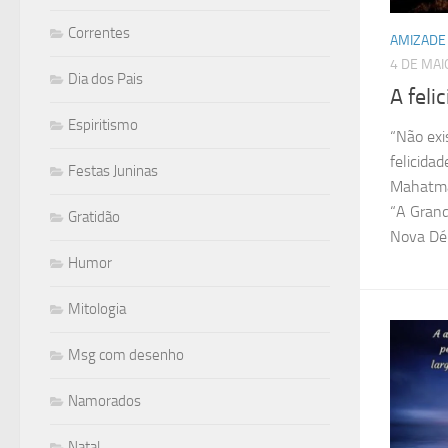
Correntes
AMIZADE
4 DE MAI
Dia dos Pais
A feli
Espiritismo
“Não exi
felicida
Festas Juninas
Mahatma
“A Grand
Gratidão
Nova Déli
Humor
Mitologia
Msg com desenho
Namorados
Natal