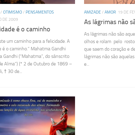
/
OTIMISMO
/
PENSAMENTOS
AMIZADE
/
AMOR
19 DE FE
O DE 2009
As lágrimas não s
cidade é o caminho
As lágrimas não são aqu
ste um caminho para a felicidade. A
olhos e rolam pelo ros
de é o caminho.” Mahatma Gandhi
que saem do coração e d
 Gandhi (“Mahatma”, do sânscrito
lágrimas não são aquelas
e Alma”) (* 2 de Outubro de 1869 –
e...
, † 30 de...