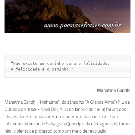
“Não existe um caminho para a felicidade. 

A felicidade é o caminho."
Mahatma Gandhi
Mahatma Gandhi ("Mahatma", do sânscrito "A Grande Alma") (* 2 de
Outubro de 1869 - Nova Déli, † 30 de Janeiro de 1948) foi um dos
idealizadores e fundadores do moderno estado indiano e um
influente defensor do Satyagraha (princípio da não-agressão, forma
não-violenta de protesto) como um meio de revolução.