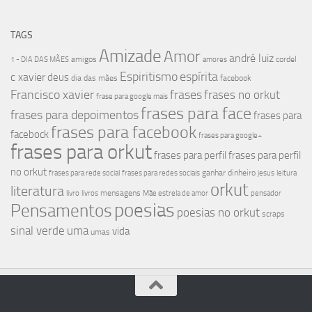
TAGS
Amizade
Amor
andré luiz
amigos
cordel
1 - DIA DAS MÃES
amores
Espiritismo
espírita
c xavier
deus
dia das mães
facebook
Francisco xavier
frases
frases no orkut
frase para google mais
frases para face
frases para depoimentos
frases para
frases para facebook
facebock
frases para google+
frases para orkut
frases para perfil
frases para perfil
no orkut
ganhar dinheiro
frases para rede social
frases para redes sociais
jesus
leitura
orkut
literatura
mensagens
livro
livros
Mãe estrela de amor
pensador
poesias
Pensamentos
poesias no orkut
scraps
sinal verde
uma
vida
umas