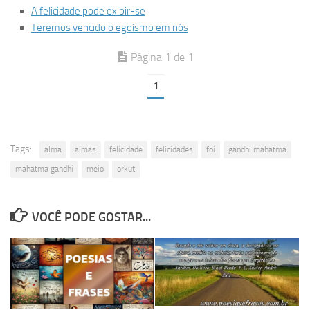
A felicidade pode exibir-se
Teremos vencido o egoísmo em nós
Página 1 de 1
1
Tags:
alma
almas
felicidade
felicidades
foi
gandhi mahatma
mahatma gandhi
meio
orkut
VOCÊ PODE GOSTAR...