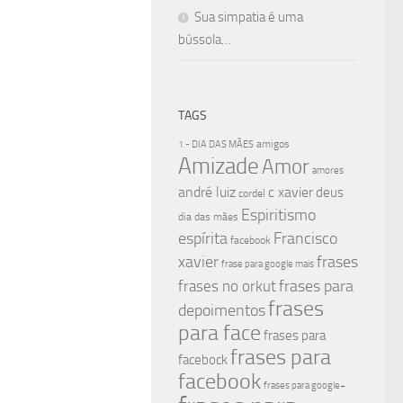
Sua simpatia é uma
bússola…
TAGS
amigos
1 - DIA DAS MÃES
Amizade
Amor
amores
andré luiz
c xavier
deus
cordel
Espiritismo
dia das mães
espírita
Francisco
facebook
xavier
frases
frase para google mais
frases para
frases no orkut
frases
depoimentos
para face
frases para
frases para
facebock
facebook
frases para google+