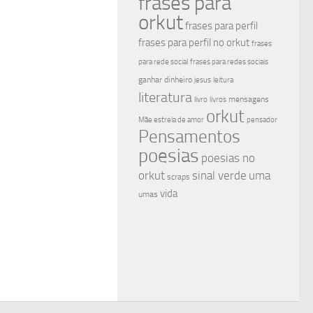
frases para
orkut
frases para perfil
frases para perfil no orkut
frases
para rede social
frases para redes sociais
ganhar dinheiro
jesus
leitura
literatura
mensagens
livro
livros
orkut
Mãe estrela de amor
pensador
Pensamentos
poesias
poesias no
sinal verde
uma
orkut
scraps
vida
umas