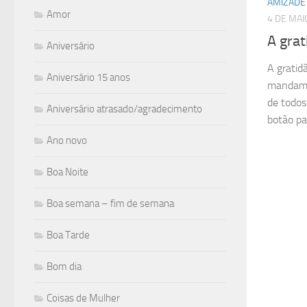
AMIZADE
Amor
4 DE MAI
A grat
Aniversário
A gratid
Aniversário 15 anos
mandame
de todo
Aniversário atrasado/agradecimento
botão pa
Ano novo
Boa Noite
Boa semana – fim de semana
Boa Tarde
Bom dia
Coisas de Mulher