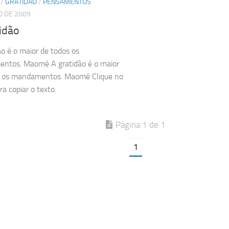
/
GRATIDÃO
/
PENSAMENTOS
O DE 2009
idão
ão é o maior de todos os
ntos. Maomé A gratidão é o maior
s os mandamentos. Maomé Clique no
ra copiar o texto.
Página 1 de 1
1