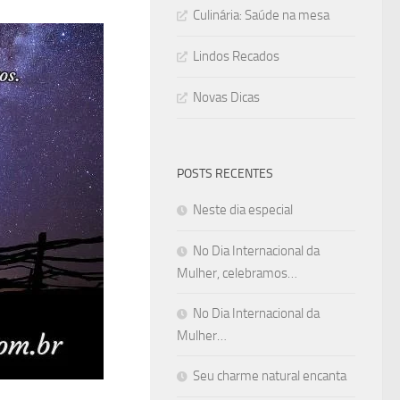
Culinária: Saúde na mesa
Lindos Recados
Novas Dicas
POSTS RECENTES
Neste dia especial
No Dia Internacional da
Mulher, celebramos…
No Dia Internacional da
Mulher…
Seu charme natural encanta