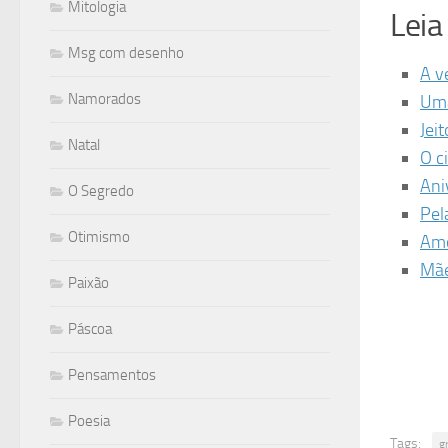
Mitologia
Lei
Msg com desenho
A v
Namorados
Uma
Jeit
Natal
O c
Ani
O Segredo
Pel
Otimismo
Amo
Mã
Paixão
Páscoa
Pensamentos
Poesia
Tags:
g