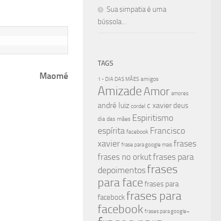
Sua simpatia é uma
bússola…
TAGS
Maomé
amigos
1 - DIA DAS MÃES
Amizade
Amor
amores
andré luiz
c xavier
deus
cordel
Espiritismo
dia das mães
espírita
Francisco
facebook
xavier
frases
frase para google mais
frases para
frases no orkut
frases
depoimentos
para face
frases para
frases para
facebock
facebook
frases para google+