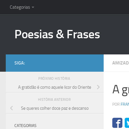
Categorias
Skip to content
Poesias & Frases
SIGA:
AMIZAD
PRÓXIMO HISTÓRIA
A g
A gratidão é como aquele licor do Oriente
HISTÓRIA ANTERIOR
POR
FRA
Se queres colher doce paz e descanso
CATEGORIAS