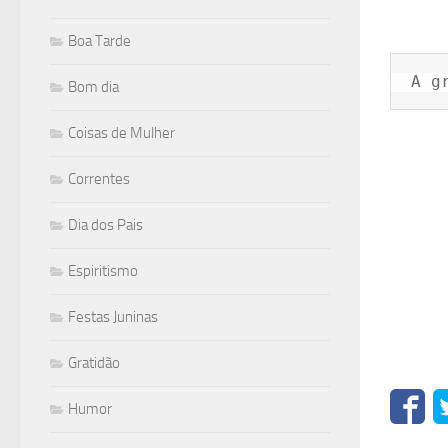
Boa Tarde
A g
Bom dia
Coisas de Mulher
Correntes
Dia dos Pais
Espiritismo
Festas Juninas
Gratidão
Humor