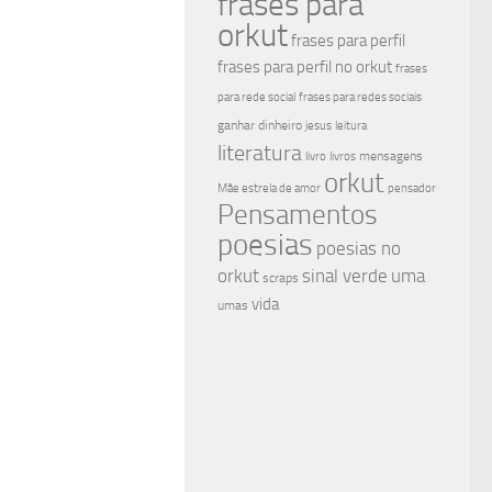
frases para
orkut
frases para perfil
frases para perfil no orkut
frases
para rede social
frases para redes sociais
ganhar dinheiro
jesus
leitura
literatura
mensagens
livro
livros
orkut
Mãe estrela de amor
pensador
Pensamentos
poesias
poesias no
sinal verde
uma
orkut
scraps
vida
umas