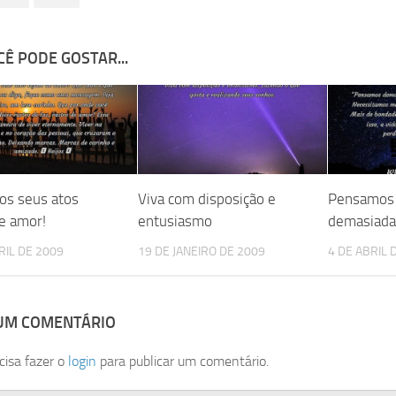
Ê PODE GOSTAR...
os seus atos
Viva com disposição e
Pensamos
e amor!
entusiasmo
demasiad
RIL DE 2009
19 DE JANEIRO DE 2009
4 DE ABRIL 
 UM COMENTÁRIO
cisa fazer o
login
para publicar um comentário.