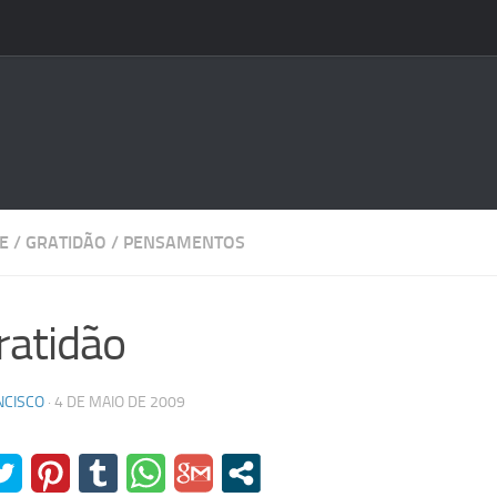
E
/
GRATIDÃO
/
PENSAMENTOS
ratidão
NCISCO
·
4 DE MAIO DE 2009