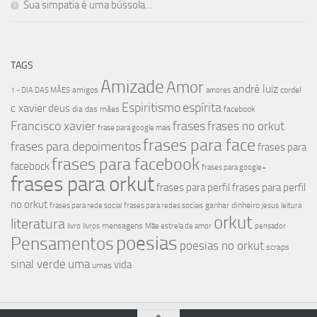
Sua simpatia é uma bússola…
TAGS
Amizade
Amor
andré luiz
amigos
cordel
1 - DIA DAS MÃES
amores
Espiritismo
espírita
c xavier
deus
dia das mães
facebook
Francisco xavier
frases
frases no orkut
frase para google mais
frases para face
frases para depoimentos
frases para
frases para facebook
facebock
frases para google+
frases para orkut
frases para perfil
frases para perfil
no orkut
ganhar dinheiro
frases para rede social
frases para redes sociais
jesus
leitura
orkut
literatura
mensagens
livro
livros
Mãe estrela de amor
pensador
poesias
Pensamentos
poesias no orkut
scraps
sinal verde
uma
vida
umas