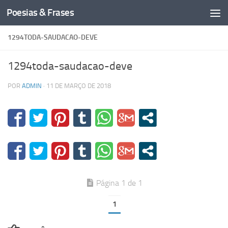
Poesias & Frases
Skip to content
1294TODA-SAUDACAO-DEVE
1294toda-saudacao-deve
POR
ADMIN
·
11 DE MARÇO DE 2018
Página 1 de 1
1