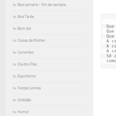
Boa semana – fim de semana
Boa Tarde
Que 
Bom dia
Que 
Que
Coisas de Mulher
A c
A c
A c
Correntes
Sê 
Dia dos Pais
Espiritismo
Festas Juninas
Gratidão
Humor