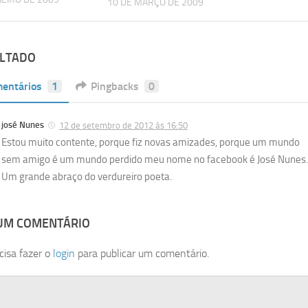
10 DE MARÇO DE 2009
ULTADO
entários
1
Pingbacks
0
josé Nunes
12 de setembro de 2012 às 16:50
Estou muito contente, porque fiz novas amizades, porque um mundo
sem amigo é um mundo perdido meu nome no facebook é José Nunes.
Um grande abraço do verdureiro poeta.
 UM COMENTÁRIO
cisa fazer o
login
para publicar um comentário.