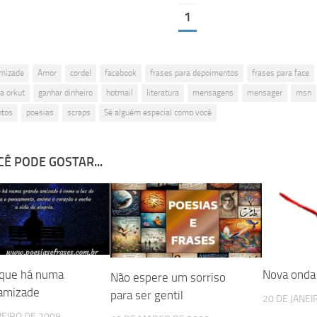
1
mizade
Amor
cordel
facebook
frases para depoimentos
frases para face
a orkut
ganhar dinheiro
hotmail
literatura
mensagens
mensager
msn
tos
poesias
scraps
Sê alguém especial como você
Ê PODE GOSTAR...
que há numa
Nova onda
Não espere um sorriso
amizade
para ser gentil
20 DE JANEI
NEIRO DE 2009