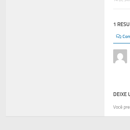
1 RES
Com
DEIXE
Você pre