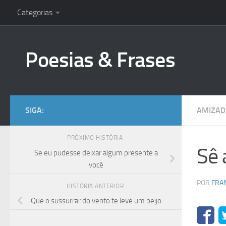
Categorias
Skip to content
Poesias & Frases
SIGA:
AMIZAD
PRÓXIMO HISTÓRIA
Sê 
Se eu pudesse deixar algum presente a
você
POR
FRA
HISTÓRIA ANTERIOR
Que o sussurrar do vento te leve um beijo