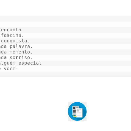
encanta.

fascina.

 conquista.

ada palavra.

ada momento.

ada sorriso.

alguém especial
