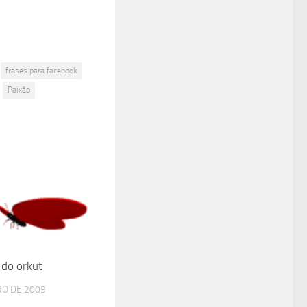
frases para facebook
Paixão
 do orkut
RO DE 2009