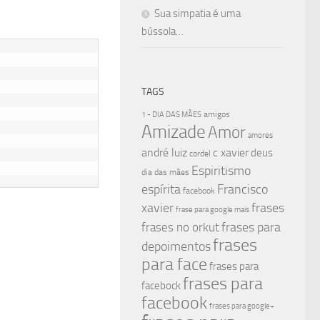
Sua simpatia é uma
bússola…
TAGS
amigos
1 - DIA DAS MÃES
Amizade
Amor
amores
andré luiz
c xavier
deus
cordel
Espiritismo
dia das mães
espírita
Francisco
facebook
xavier
frases
frase para google mais
frases para
frases no orkut
frases
depoimentos
para face
frases para
frases para
facebock
facebook
frases para google+