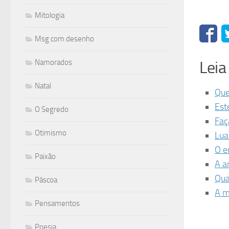
Mitologia
Msg com desenho
Namorados
Lei
Natal
Que
Est
O Segredo
Faç
Otimismo
Lua
O e
Paixão
A a
Qua
Páscoa
A m
Pensamentos
Poesia