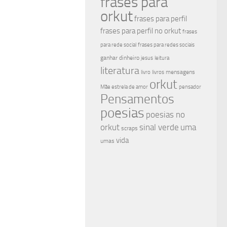
frases para
orkut
frases para perfil
frases para perfil no orkut
frases
para rede social
frases para redes sociais
ganhar dinheiro
jesus
leitura
literatura
mensagens
livro
livros
orkut
Mãe estrela de amor
pensador
Pensamentos
poesias
poesias no
sinal verde
uma
orkut
scraps
vida
umas