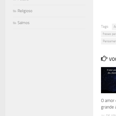
Religioso
Salmos
Tags:
A
frases par
Pensamen
VOC
O amor 
grande 
14 DE JA