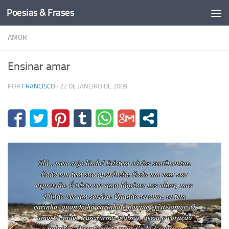
Poesias & Frases
Skip to content
AMOR
Ensinar amar
POR
FRANCISCO
·
22 DE JANEIRO DE 2009