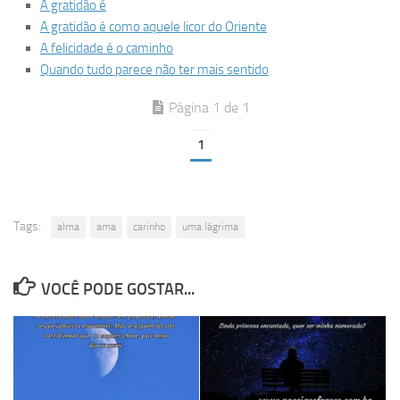
A gratidão é
A gratidão é como aquele licor do Oriente
A felicidade é o caminho
Quando tudo parece não ter mais sentido
Página 1 de 1
1
Tags:
alma
ama
carinho
uma lágrima
VOCÊ PODE GOSTAR...