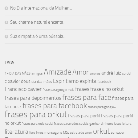
No Dia Internacional da Mulher…
Seu charme natural encanta
Sua simpatia é uma bússola…
TAGS
Amizade
Amor
andré luiz
amigos
cordel
1 - DIA DAS MÃES
amores
Espiritismo
espírita
c xavier
deus
dia das mães
facebook
Francisco xavier
frases
frases no orkut
frase para google mais
frases para face
frases para depoimentos
frases para
frases para facebook
facebock
frases para google+
frases para orkut
frases para perfil
frases para perfil
no orkut
ganhar dinheiro
frases para rede social
frases para redes sociais
jesus
leitura
orkut
literatura
mensagens
livro
livros
Mãe estrela de amor
pensador