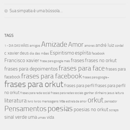
Sua simpatia é uma bússola…
TAGS
Amizade
Amor
andré luiz
amigos
cordel
1 - DIA DAS MÃES
amores
Espiritismo
espírita
c xavier
deus
dia das mães
facebook
Francisco xavier
frases
frases no orkut
frase para google mais
frases para face
frases para depoimentos
frases para
frases para facebook
facebock
frases para google+
frases para orkut
frases para perfil
frases para perfil
no orkut
ganhar dinheiro
frases para rede social
frases para redes sociais
jesus
leitura
orkut
literatura
mensagens
livro
livros
Mãe estrela de amor
pensador
poesias
Pensamentos
poesias no orkut
scraps
sinal verde
uma
vida
umas