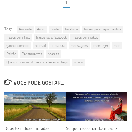
1
Tags:
Amizade
Amor
cordel
facebook
frases para depoimentos
frases para face
frases para facebook
frases para orkut
ganhar dinheiro
hotmail
literatura
mensagens
mensager
msn
Paixão
Pensamentos
poesias
Que o sussurrar do vento te leve um beijo
scraps
VOCÊ PODE GOSTAR...
Deus tem duas moradas
Se queres colher doce paz e