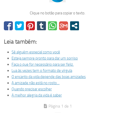
Clique no botão para copiar o texto.
Leia também:
Sê alguém especial como você
Esteja sempre pronto para dar um sorriso
Faça o que for necessário para ser feliz.
Lua às vezes tem o formato de vírgula
O encanto da vida depende das boas amizades
A amizade não está no rosto…
Quando precisar escolher
A melhor alegria da vida é saber
Página 1 de 1