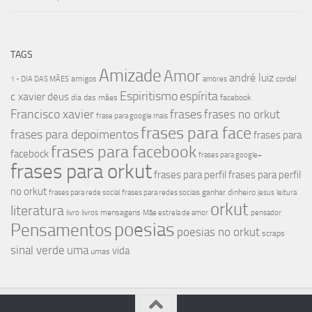
TAGS
Amizade
Amor
andré luiz
amigos
cordel
1 - DIA DAS MÃES
amores
Espiritismo
espírita
c xavier
deus
dia das mães
facebook
Francisco xavier
frases
frases no orkut
frase para google mais
frases para face
frases para depoimentos
frases para
frases para facebook
facebock
frases para google+
frases para orkut
frases para perfil
frases para perfil
no orkut
ganhar dinheiro
frases para rede social
frases para redes sociais
jesus
leitura
orkut
literatura
mensagens
livro
livros
Mãe estrela de amor
pensador
poesias
Pensamentos
poesias no orkut
scraps
sinal verde
uma
vida
umas